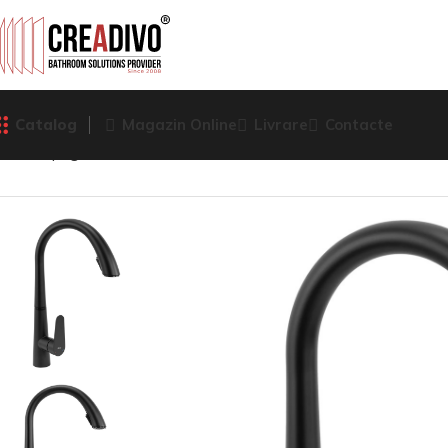
Catalog
Magazin Online
Livrare
Contacte
Prima pagină
Baterii Sanitare
Robinete de bucătărie
BAT