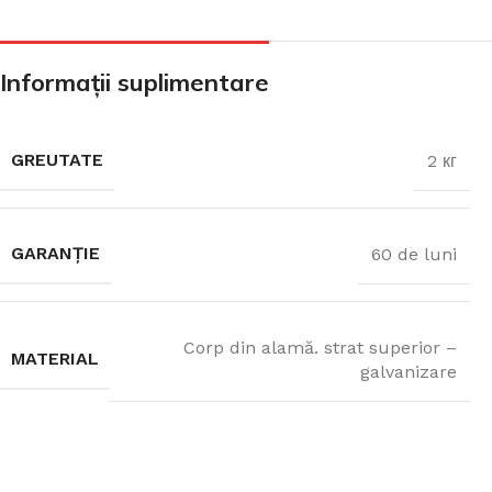
CADA FREESTANDING
Informații suplimentare
CADA DREPTUNGHIULARĂ
GREUTATE
2 кг
CADA DE COLȚ
GARANȚIE
60 de luni
PARAVAN PENTRU CADA
Corp din alamă. strat superior –
MATERIAL
galvanizare