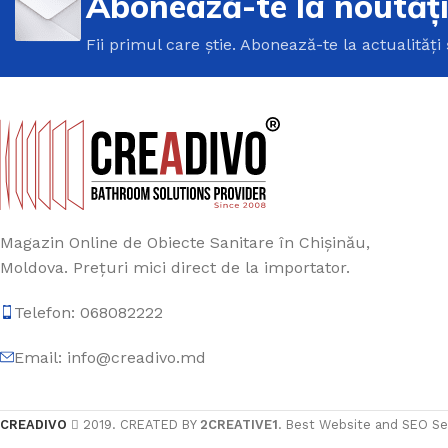
Abonează-te la noutăț
Fii primul care știe. Abonează-te la actualități 
Magazin Online de Obiecte Sanitare în Chișinău,
Moldova. Prețuri mici direct de la importator.
Telefon: 068082222
Email: info@creadivo.md
CREADIVO
2019. CREATED BY
2CREATIVE1
. Best Website and SEO Se