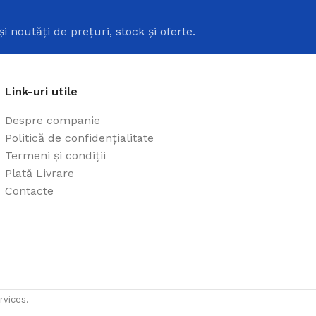
i
și noutăți de prețuri, stock și oferte.
Link-uri utile
Despre companie
Politică de confidențialitate
Termeni și condiții
Plată Livrare
Contacte
rvices.