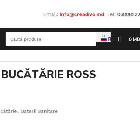
Email:
info@creadivo.md
Tel:
0680822
RU
0
MD
E BUCĂTĂRIE ROSS
cătărie
,
Baterii Sanitare