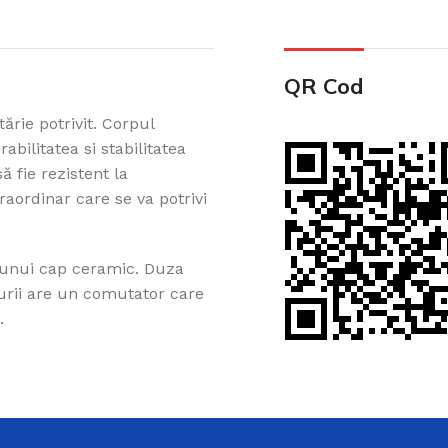
QR Cod
ărie potrivit. Corpul
bilitatea si stabilitatea
ă fie rezistent la
aordinar care se va potrivi
Cazi din acril 
Cadă de baie din acril, potr
ușurință pe Creadivo.
a unui cap ceramic. Duza
gurii are un comutator care
Vezi produsele
.