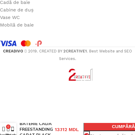
Cadă de baie
Cabine de duș
Vase WC
Mobilă de baie
CREADIVO
2019. CREATED BY
2CREATIVE1
. Best Website and SEO
Services.
ÎN
BATERIE CADA
CUMPĂR
0
FREESTANDING
13.112
MDL
CARAT BLACK