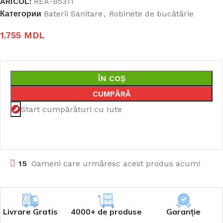
ARICOL:
REA-B5311
Категории
Baterii Sanitare
,
Robinete de bucătărie
1.755
MDL
ÎN COȘ
CUMPĂRĂ
Start cumpărături cu Iute
18
Oameni care urmăresc acest produs acum!
Livrare Gratis
4000+ de produse
Garanție