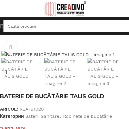
Prima pagină
Baterii Sanitare
Robinete de bucătărie
Click pentru a mari
BATERIE DE BUCĂTĂRIE TALIS GOLD
ARICOL:
REA-B1020
Категории
Baterii Sanitare
,
Robinete de bucătărie
2.633
MDL