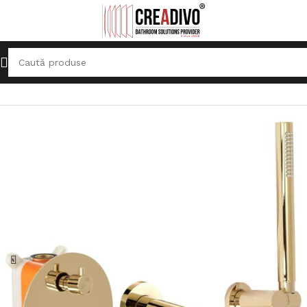
Prima pagină
Baterii Sanitare
Baterie pentru Cadă