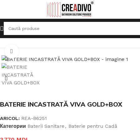
Prima pagină
Baterii Sanitare
Baterie pentru Cadă
Click pentru a mari
BATERIE INCASTRATĂ VIVA GOLD+BOX
ARICOL:
REA-B6251
Категории
Baterii Sanitare
,
Baterie pentru Cadă
3.770
MDL