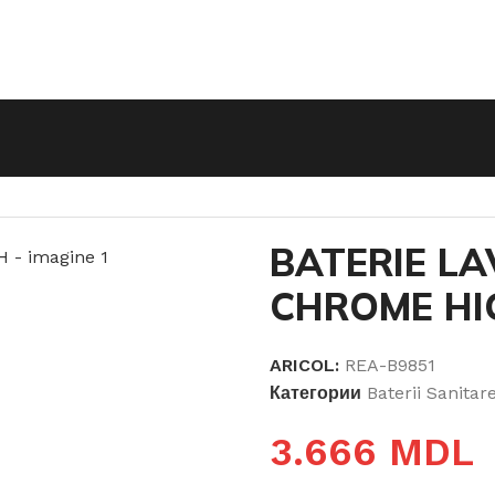
RIE LAVOAR FENIX CHROME HIGH
BATERIE LA
CHROME HI
ARICOL:
REA-B9851
Категории
Baterii Sanitar
3.666
MDL