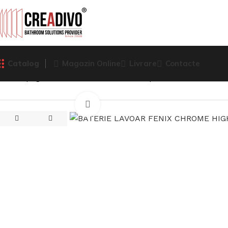
Catalog
Magazin Online
Livrare
Contacte
Prima pagină
Baterii Sanitare
Baterie pentru lavoar
BATE
Click pentru a mari