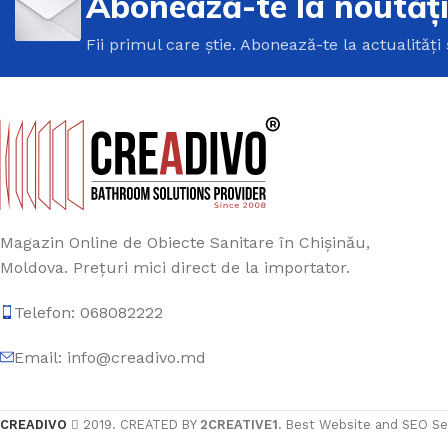
Abonează-te la noutăț
Fii primul care știe. Abonează-te la actualități 
Magazin Online de Obiecte Sanitare în Chișinău,
Moldova. Prețuri mici direct de la importator.
Telefon: 068082222
Email: info@creadivo.md
CREADIVO
2019. CREATED BY
2CREATIVE1
. Best Website and SEO Se