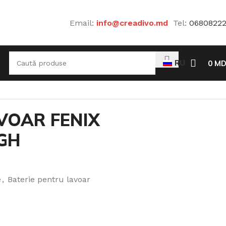
Email:
info@creadivo.md
Tel:
0680822
RU
0
MD
VOAR FENIX
GH
e
,
Baterie pentru lavoar