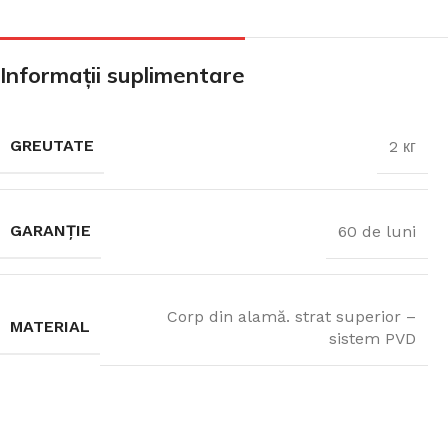
CADA FREESTANDING
Informații suplimentare
CADA DREPTUNGHIULARĂ
GREUTATE
2 кг
CADA DE COLȚ
GARANȚIE
60 de luni
PARAVAN PENTRU CADA
Corp din alamă. strat superior –
MATERIAL
sistem PVD