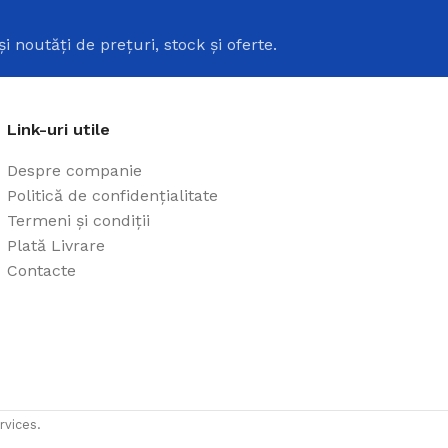
i
și noutăți de prețuri, stock și oferte.
Link-uri utile
Despre companie
Politică de confidențialitate
Termeni și condiții
Plată Livrare
Contacte
rvices.