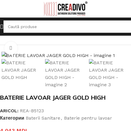
Prima pagină
Baterii Sanitare
Baterie pentru lavoar
Click pentru a mari
BATERIE LAVOAR JAGER GOLD HIGH
ARICOL:
REA-B5123
Категории
Baterii Sanitare
,
Baterie pentru lavoar
4.043
MDL