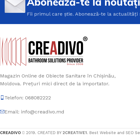
Abonează-te la noutăț
Fii primul care știe. Abonează-te la actualități 
Magazin Online de Obiecte Sanitare în Chișinău,
Moldova. Prețuri mici direct de la importator.
Telefon: 068082222
Email: info@creadivo.md
CREADIVO
2019. CREATED BY
2CREATIVE1
. Best Website and SEO Se