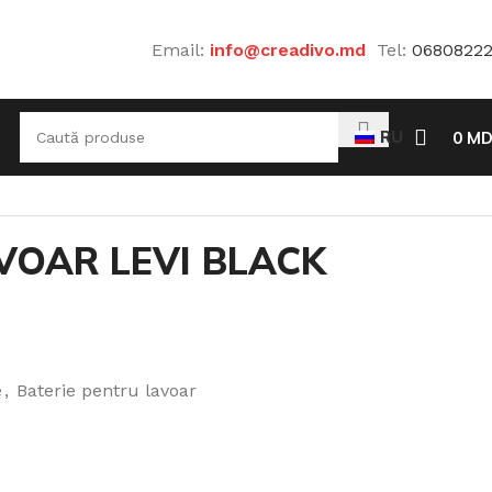
Email:
info@creadivo.md
Tel:
0680822
RU
0
MD
VOAR LEVI BLACK
e
,
Baterie pentru lavoar