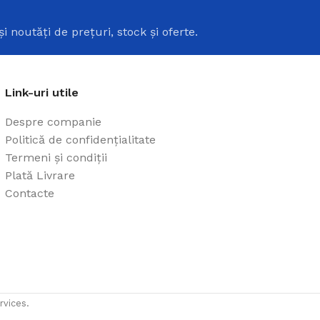
i
și noutăți de prețuri, stock și oferte.
Link-uri utile
Despre companie
Politică de confidențialitate
Termeni și condiții
Plată Livrare
Contacte
rvices.