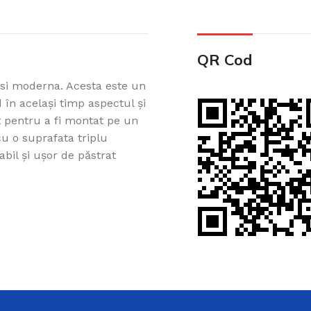
QR Cod
si moderna. Acesta este un
 în același timp aspectul și
at pentru a fi montat pe un
cu o suprafata triplu
Cazi din acril 
bil și ușor de păstrat
Cadă de baie din acril, potr
ușurință pe Creadivo.
Vezi produsele