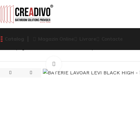
Catalog
Magazin Online
Livrare
Contacte
Prima pagină
Baterii Sanitare
Baterie pentru lavoar
BATE
Click pentru a mari