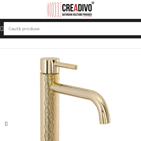
Prima pagină
Baterii Sanitare
Baterie pentru lavoar