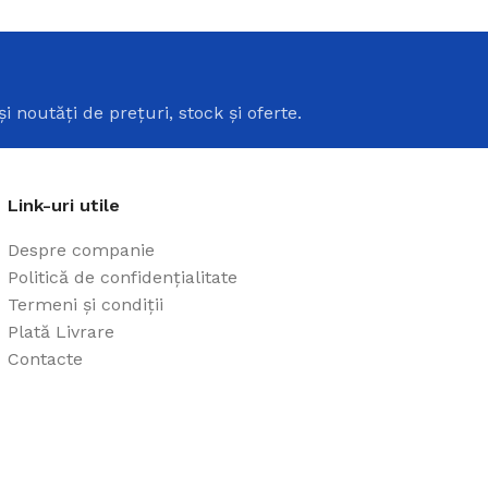
i
și noutăți de prețuri, stock și oferte.
Link-uri utile
Cazi din acril 
Despre companie
Cadă de baie din acril, potr
Politică de confidențialitate
ușurință pe Creadivo.
Termeni și condiții
Vezi produsele
Plată Livrare
Contacte