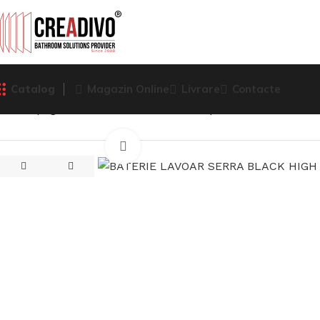
Catalog
Magazin Online
Livrare
Contacte
Prima pagină
Baterii Sanitare
Baterie pentru lavoar
BATE
Click pentru a mari