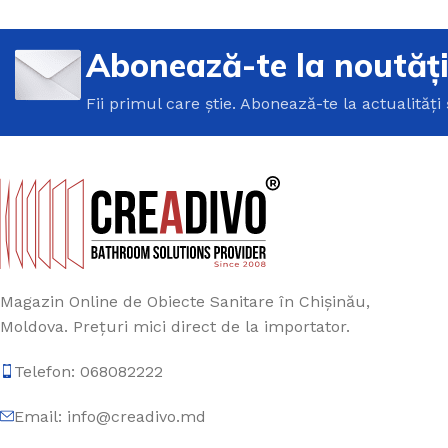
Abonează-te la noutăț
Fii primul care știe. Abonează-te la actualități 
Magazin Online de Obiecte Sanitare în Chișinău,
Moldova. Prețuri mici direct de la importator.
Telefon: 068082222
Email: info@creadivo.md