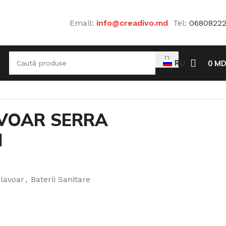
Email:
info@creadivo.md
Tel:
0680822
RU
0
MD
AVOAR SERRA
H
 lavoar
,
Baterii Sanitare