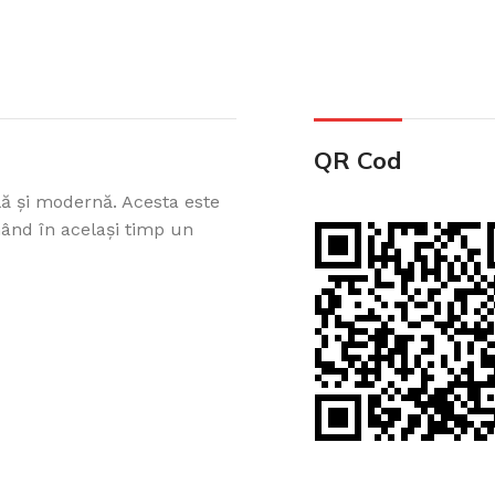
QR Cod
ă și modernă. Acesta este
nând în același timp un