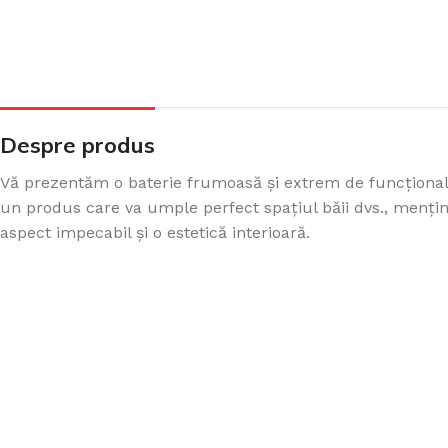
CADA FREESTANDING
CADA DREPTUNGHIULARĂ
Despre produs
Vă prezentăm o baterie frumoasă și extrem de funcțional
un produs care va umple perfect spațiul băii dvs., menți
CADA DE COLȚ
aspect impecabil și o estetică interioară.
PARAVAN PENTRU CADA