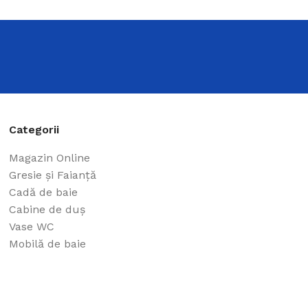
Categorii
moderne
Magazin Online
ivită pentru orice stil și design – o găsiți cu
Gresie și Faianță
Cadă de baie
Cabine de duș
Vase WC
Mobilă de baie