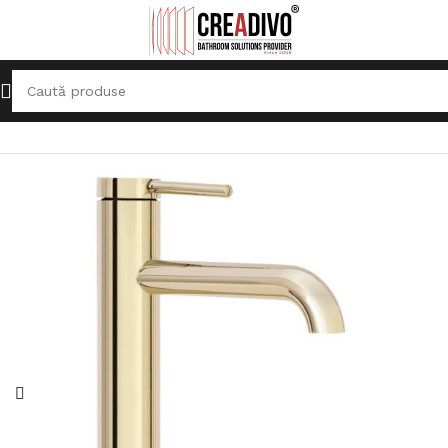
Prima pagină
Baterii Sanitare
Baterie pentru lavoar