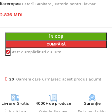
Категории
Baterii Sanitare
,
Baterie pentru lavoar
2.836
MDL
ÎN COȘ
CUMPĂRĂ
Start cumpărături cu Iute
20
Oameni care urmăresc acest produs acum!
Livrare Gratis
4000+ de produse
Garanție
În toată țara
Obiecte Sanitare
De la producător