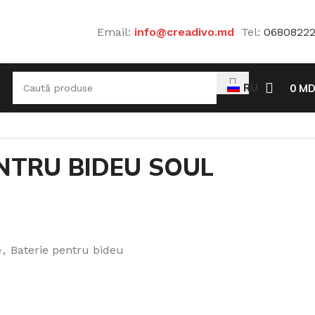
Email:
info@creadivo.md
Tel:
0680822
RU
0
MD
NTRU BIDEU SOUL
e
,
Baterie pentru bideu