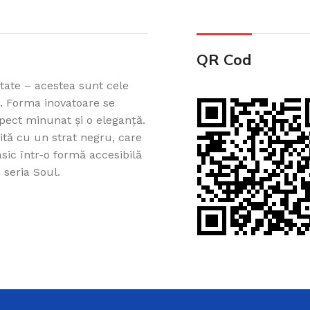
QR Cod
itate – acestea sunt cele
l. Forma inovatoare se
spect minunat și o eleganță.
ită cu un strat negru, care
Cazi din acril 
asic într-o formă accesibilă
Cadă de baie din acril, potr
 seria Soul.
ușurință pe Creadivo.
Vezi produsele