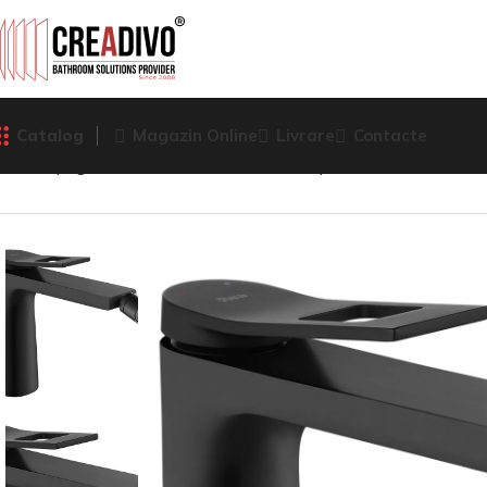
Catalog
Magazin Online
Livrare
Contacte
Prima pagină
Baterii Sanitare
Baterie pentru bideu
BATE