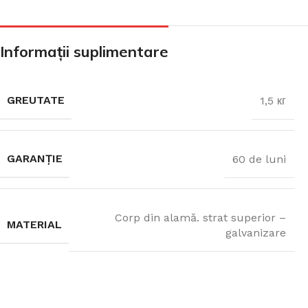
CADA FREESTANDING
Informații suplimentare
CADA DREPTUNGHIULARĂ
GREUTATE
1,5 кг
CADA DE COLȚ
GARANȚIE
60 de luni
PARAVAN PENTRU CADA
Corp din alamă. strat superior –
MATERIAL
galvanizare