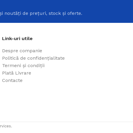
i
și noutăți de prețuri, stock și oferte.
Link-uri utile
Despre companie
Politică de confidențialitate
Termeni și condiții
Plată Livrare
Contacte
rvices.