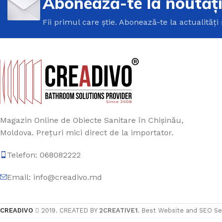
Abonează-te la noutăț
Fii primul care știe. Abonează-te la actualități 
Magazin Online de Obiecte Sanitare în Chișinău,
Moldova. Prețuri mici direct de la importator.
Telefon: 068082222
Email: info@creadivo.md
CREADIVO
2019. CREATED BY
2CREATIVE1
. Best Website and SEO Se