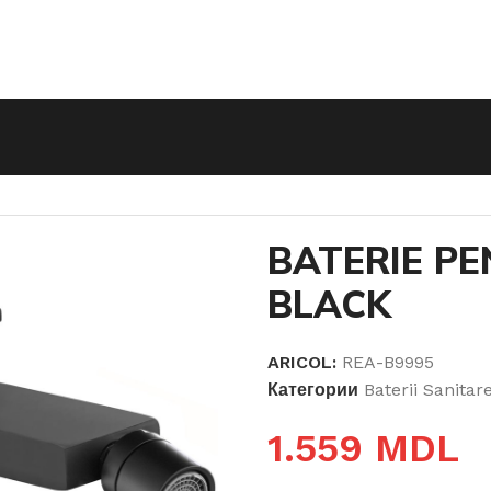
RIE PENTRU BIDEU SOUL BLACK
BATERIE PE
BLACK
ARICOL:
REA-B9995
Категории
Baterii Sanitar
1.559
MDL