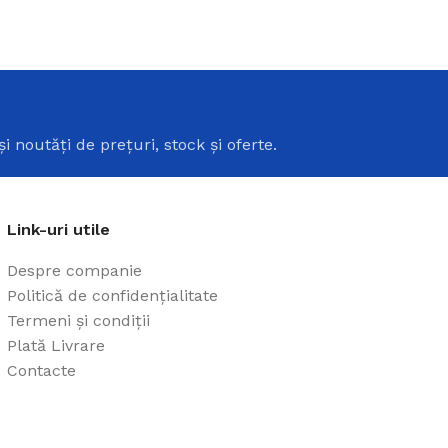
i
și noutăți de prețuri, stock și oferte.
Link-uri utile
Despre companie
Politică de confidențialitate
Termeni și condiții
Plată Livrare
Contacte