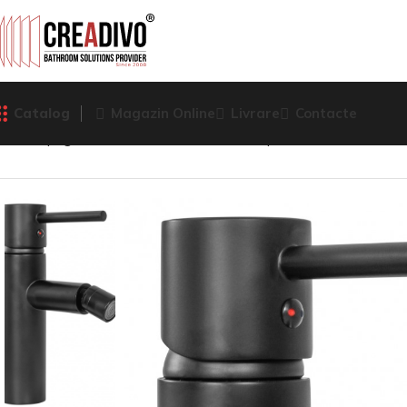
Catalog
Magazin Online
Livrare
Contacte
Prima pagină
Baterii Sanitare
Baterie pentru bideu
BATE