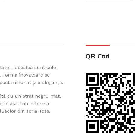
QR Cod
Cazi din acril 
itate – acestea sunt cele
Cadă de baie din acril, potr
s. Forma inovatoare se
ușurință pe Creadivo.
spect minunat și o eleganță.
Vezi produsele
rită cu un strat negru mat,
ct clasic într-o formă
uselor din seria Tess.