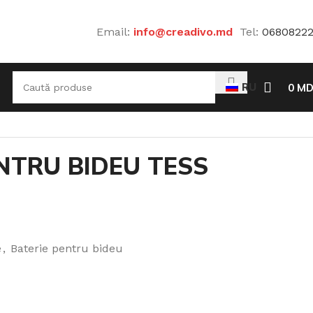
Email:
info@creadivo.md
Tel:
0680822
RU
0
MD
NTRU BIDEU TESS
e
,
Baterie pentru bideu