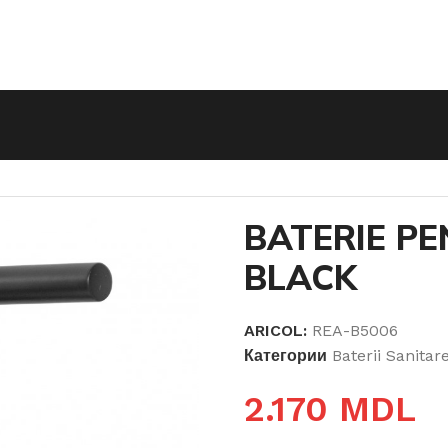
RIE PENTRU BIDEU TESS BLACK
BATERIE PE
BLACK
ARICOL:
REA-B5006
Категории
Baterii Sanitar
2.170
MDL