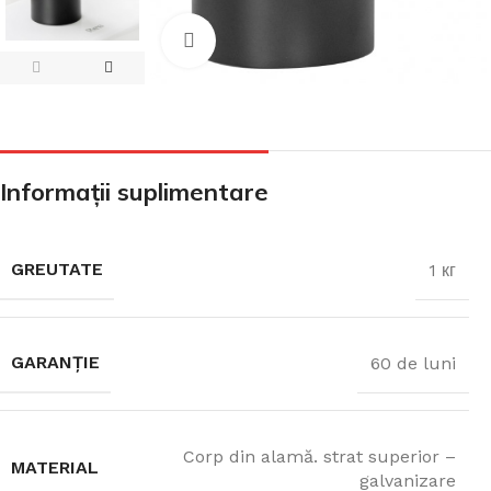
CADA FREESTANDING
Click pentru a mari
CADA DREPTUNGHIULARĂ
Informații suplimentare
CADA DE COLȚ
GREUTATE
1 кг
PARAVAN PENTRU CADA
GARANȚIE
60 de luni
Corp din alamă. strat superior –
MATERIAL
galvanizare