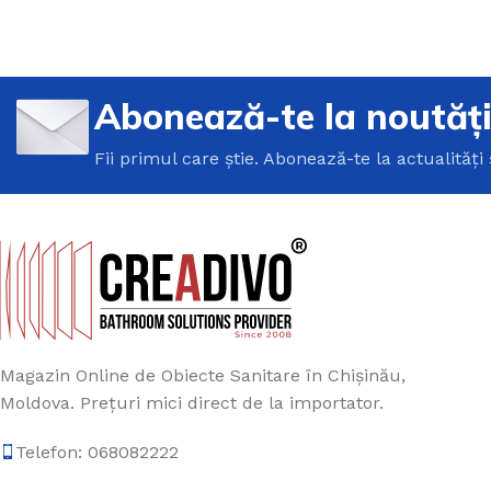
Abonează-te la noutăț
Fii primul care știe. Abonează-te la actualități 
Magazin Online de Obiecte Sanitare în Chișinău,
Moldova. Prețuri mici direct de la importator.
Telefon: 068082222