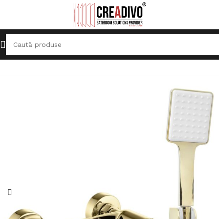
Prima pagină
Baterii Sanitare
Baterie pentru Cadă