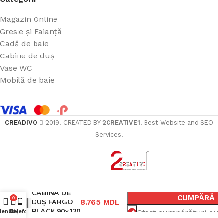
Magazin Online
Gresie și Faianță
Cadă de baie
Cabine de duș
Vase WC
Mobilă de baie
CREADIVO
2019. CREATED BY
2CREATIVE1
. Best Website and SEO
Services.
ÎN
CABINA DE
CUMPĂRĂ
0
DUȘ FARGO
8.765
MDL
BLACK 90×120
Start cumpărături cu
eniul
Coș
Telefon