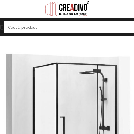
Prima pagină
Cabine de duş
Cabine de colț