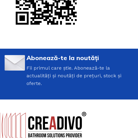
Abonează-te la noutăți
Fii primul care știe. Abonează-te la
actualități și noutăți de prețuri, stock și
oferte.