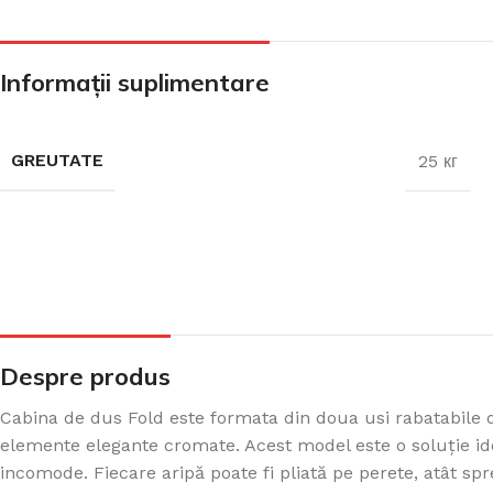
CADA FREESTANDING
Informații suplimentare
CADA DREPTUNGHIULARĂ
GREUTATE
25 кг
CADA DE COLȚ
PARAVAN PENTRU CADA
Despre produs
Cabina de dus Fold este formata din doua usi rabatabile di
elemente elegante cromate. Acest model este o soluție ide
incomode. Fiecare aripă poate fi pliată pe perete, atât spre