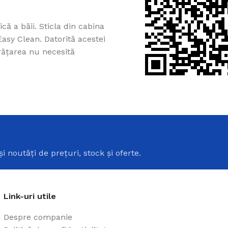
ică a băii. Sticla din cabina
 Easy Clean. Datorită acestei
rățarea nu necesită
Cazi din acril 
Cadă de baie din acril, potr
i
ușurință pe Creadivo.
Vezi produsele
și noutăți de prețuri, stock și oferte.
Link-uri utile
Despre companie