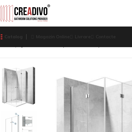
Catalog
Magazin Online
Livrare
Contacte
Prima pagină
Cabine de duş
Cabine de colț
CABINA DE 