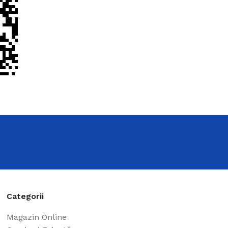
moderne
ivită pentru orice stil și design – o găsiți cu
Categorii
Magazin Online