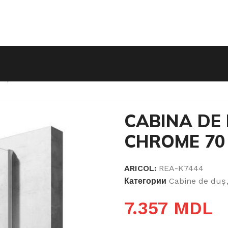
DUȘ FOLD N2 CHROME 70
CABINA DE
CHROME 70
ARICOL:
REA-K7444
Категории
Cabine de duş
7.357
MDL