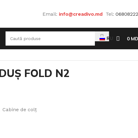
Email:
info@creadivo.md
Tel:
0680822
RU
0
MD
 DUȘ FOLD N2
,
Cabine de colț