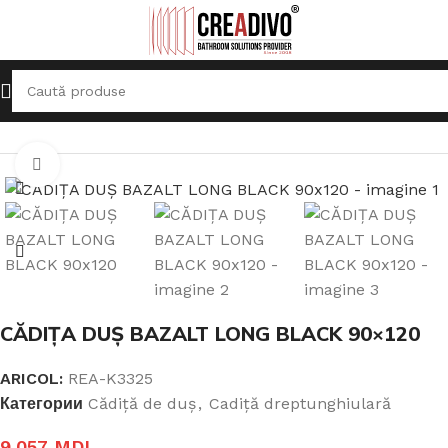
Prima pagină
Cădiță de duș
Cadiță dreptunghiulară
Click pentru a mari
CĂDIȚA DUȘ BAZALT LONG BLACK 90×120
ARICOL:
REA-K3325
Категории
Cădiță de duș
,
Cadiță dreptunghiulară
9.057
MDL