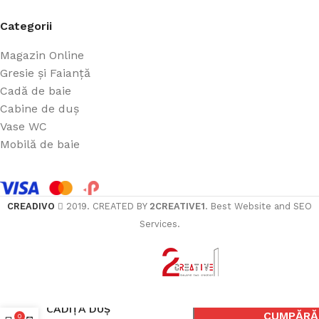
Categorii
Magazin Online
Gresie și Faianță
Cadă de baie
Cabine de duș
Vase WC
Mobilă de baie
CREADIVO
2019. CREATED BY
2CREATIVE1
. Best Website and SEO
Services.
ÎN
CĂDIȚA DUȘ
CUMPĂRĂ
0