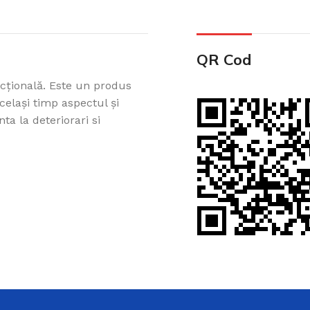
QR Cod
cțională. Este un produs
celași timp aspectul și
ta la deteriorari si
Cazi din acril 
Cadă de baie din acril, potr
ușurință pe Creadivo.
Vezi produsele