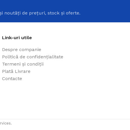
i
și noutăți de prețuri, stock și oferte.
Link-uri utile
Despre companie
Politică de confidențialitate
Termeni și condiții
Plată Livrare
Contacte
rvices.