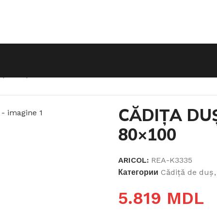
IȚA DUȘ MAGNUM WHITE 80×100
CĂDIȚA DU
80×100
ARICOL:
REA-K3335
Категории
Cădiță de duș
,
5.819
MDL