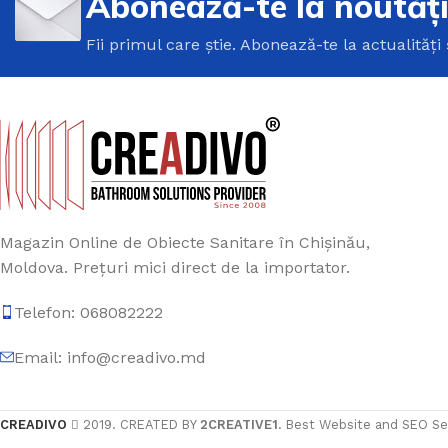
Abonează-te la noutăț
Fii primul care știe. Abonează-te la actualități 
Magazin Online de Obiecte Sanitare în Chișinău,
Moldova. Prețuri mici direct de la importator.
Telefon: 068082222
Email: info@creadivo.md
CREADIVO
2019. CREATED BY
2CREATIVE1
. Best Website and SEO Se