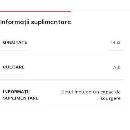
CADA FREESTANDING
Informații suplimentare
CADA DREPTUNGHIULARĂ
GREUTATE
14 кг
CADA DE COLȚ
CULOARE
Alb
PARAVAN PENTRU CADA
INFORMAȚII
Setul include un capac de
SUPLIMENTARE
scurgere