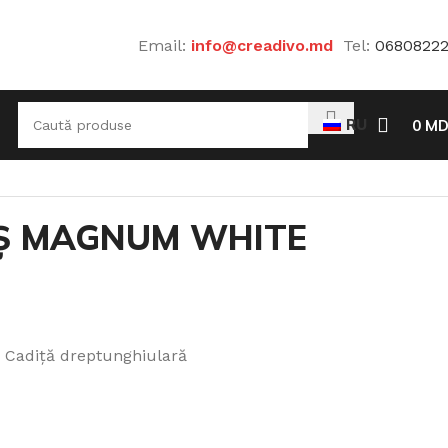
Email:
info@creadivo.md
Tel:
0680822
RU
0
MD
Ș MAGNUM WHITE
Cadiță dreptunghiulară