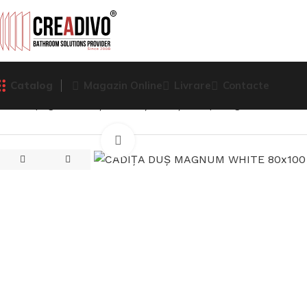
Catalog
Magazin Online
Livrare
Contacte
Prima pagină
Cădiță de duș
Cadiță dreptunghiulară
CĂD
Click pentru a mari