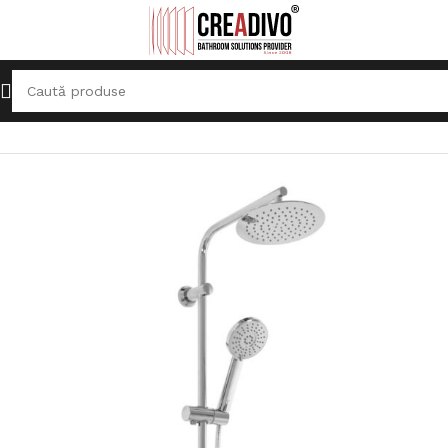
Prima pagină
Sisteme de duș
Coloane de duș