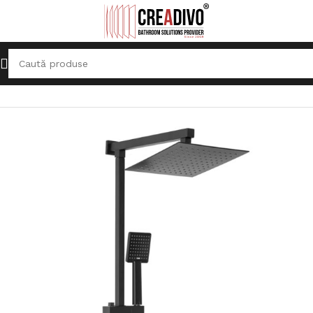
Prima pagină
Sisteme de duș
Coloane de duș