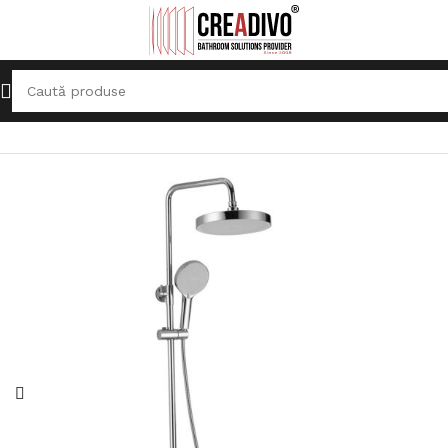
Prima pagină
Sisteme de duș
Coloane de duș