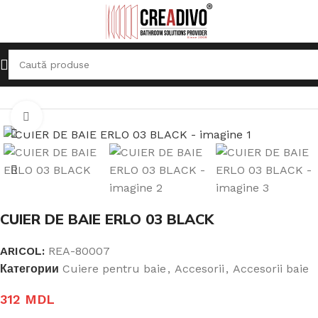
Prima pagină
Accesorii
Accesorii baie
Click pentru a mari
CUIER DE BAIE ERLO 03 BLACK
ARICOL:
REA-80007
Категории
Cuiere pentru baie
,
Accesorii
,
Accesorii baie
312
MDL