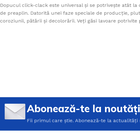
Dopucul click-clack este universal și se potrivește atât la 
de preaplin. Datorită unei faze speciale de producție, plu
coroziunii, pătării și decolorării. Veți găsi lavoare potrivite
Abonează-te la noutăț
Fii primul care știe. Abonează-te la actualități 