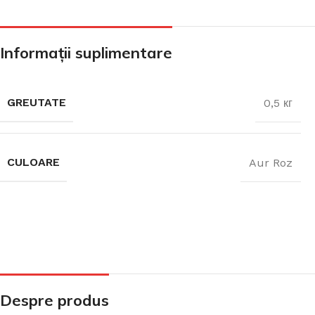
CADA FREESTANDING
Informații suplimentare
CADA DREPTUNGHIULARĂ
GREUTATE
0,5 кг
CADA DE COLȚ
CULOARE
Aur Roz
PARAVAN PENTRU CADA
Despre produs