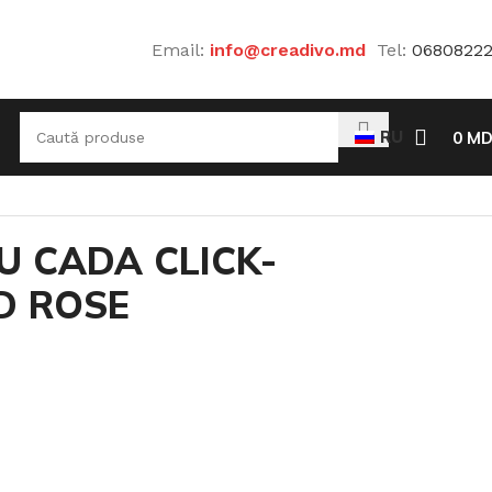
Email:
info@creadivo.md
Tel:
0680822
RU
0
MD
U CADA CLICK-
D ROSE