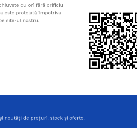
chiuvete cu ori fără orificiu
ta este protejată împotriva
 pe site-ul nostru.
Cazi din acril 
Cadă de baie din acril, potr
ușurință pe Creadivo.
Vezi produsele
i
și noutăți de prețuri, stock și oferte.