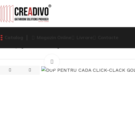
Catalog
Magazin Online
Livrare
Contacte
Prima pagină
Sifoane, Rigole
DOP PENTRU CADA CLICK-
Click pentru a mari