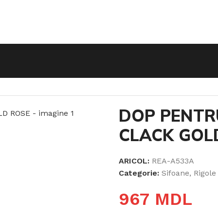
CLACK GOLD ROSE
DOP PENTR
CLACK GOL
ARICOL:
REA-A533A
Categorie:
Sifoane, Rigole
967
MDL