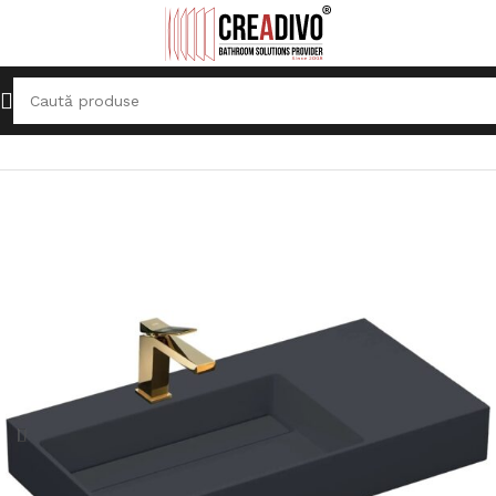
Prima pagină
Lavoare
Lavoar pe blat