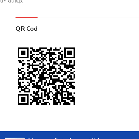
un dulap.
QR Cod