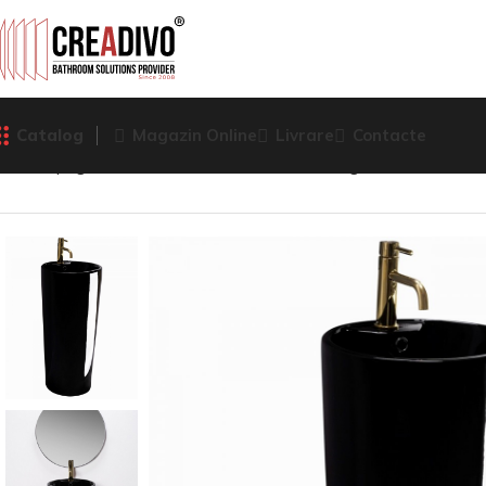
Catalog
Magazin Online
Livrare
Contacte
Prima pagină
Lavoare
Lavoar freestanding
LAVOAR FREE