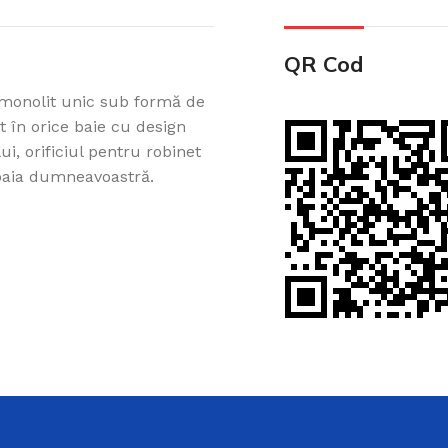
QR Cod
 monolit unic sub formă de
t în orice baie cu design
i, orificiul pentru robinet
 baia dumneavoastră.
Cazi din acril 
Cadă de baie din acril, potr
ușurință pe Creadivo.
Vezi produsele
i