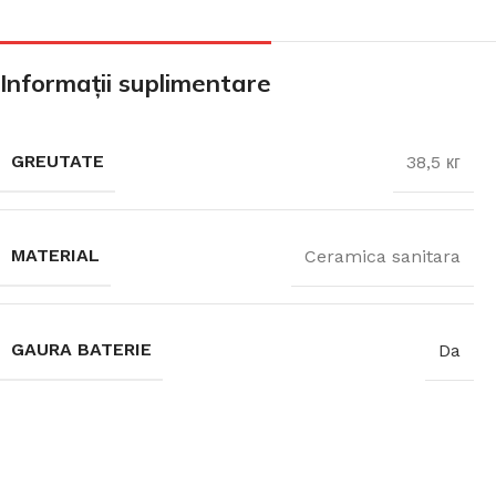
CADA FREESTANDING
Informații suplimentare
CADA DREPTUNGHIULARĂ
GREUTATE
38,5 кг
CADA DE COLȚ
MATERIAL
Ceramica sanitara
PARAVAN PENTRU CADA
GAURA BATERIE
Da