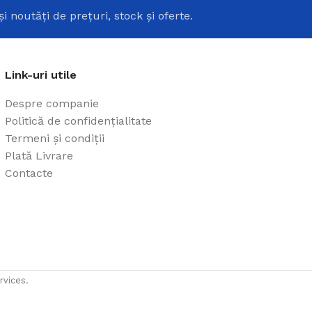
și noutăți de prețuri, stock și oferte.
Link-uri utile
Despre companie
Politică de confidențialitate
Termeni și condiții
Plată Livrare
Contacte
rvices.