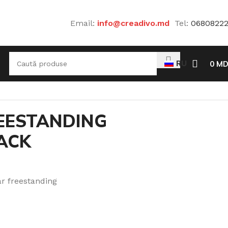
Email:
info@creadivo.md
Tel:
0680822
RU
0
MD
EESTANDING
ACK
r freestanding