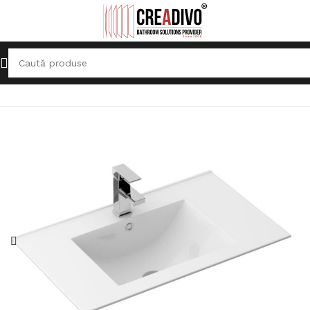
Prima pagină
Lavoare
Lavoar încorporat