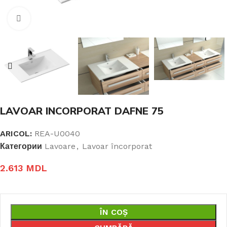
Click pentru a mari
LAVOAR INCORPORAT DAFNE 75
ARICOL:
REA-U0040
Категории
Lavoare
,
Lavoar încorporat
2.613
MDL
ÎN COȘ