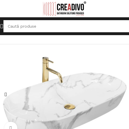
Prima pagină
Lavoare
Lavoar pe blat
Click pentru a mari