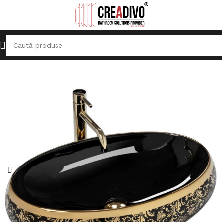
Prima pagină
Lavoare
Lavoar pe blat