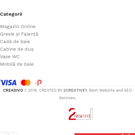
Categorii
Magazin Online
Gresie și Faianță
Cadă de baie
Cabine de duș
Vase WC
Mobilă de baie
CREADIVO
2019. CREATED BY
2CREATIVE1
. Best Website and SEO
Services.
ÎN 
LAVOAR PE