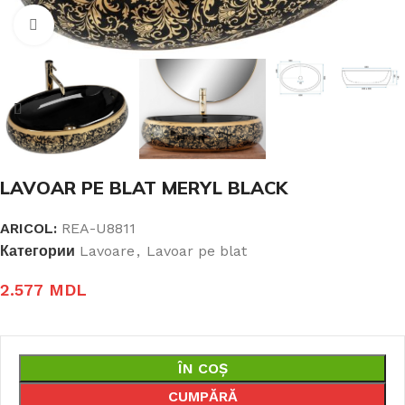
Click pentru a mari
LAVOAR PE BLAT MERYL BLACK
ARICOL:
REA-U8811
Категории
Lavoare
,
Lavoar pe blat
2.577
MDL
ÎN COȘ
CUMPĂRĂ