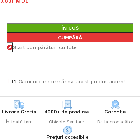
3.831
MDL
ÎN COȘ
CUMPĂRĂ
Start cumpărături cu Iute
11
Oameni care urmăresc acest produs acum!
Livrare Gratis
4000+ de produse
Garanție
În toată țara
Obiecte Sanitare
De la producător
Prețuri accesibile