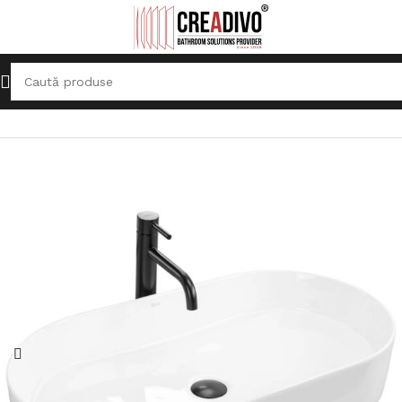
Prima pagină
Lavoare
Lavoar pe blat