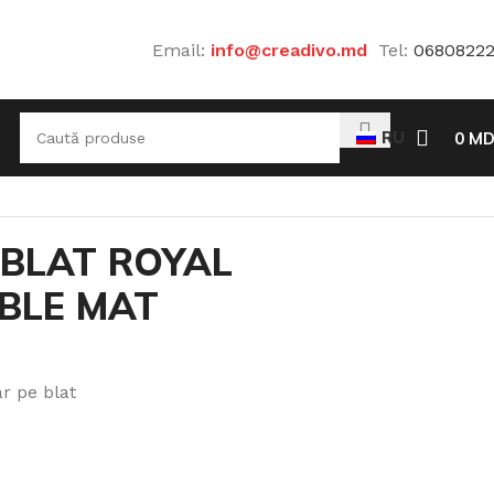
Email:
info@creadivo.md
Tel:
0680822
RU
0
MD
 BLAT ROYAL
BLE MAT
r pe blat