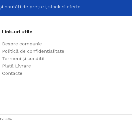
și noutăți de prețuri, stock și oferte.
Link-uri utile
Despre companie
Politică de confidențialitate
Termeni și condiții
Plată Livrare
Contacte
rvices.