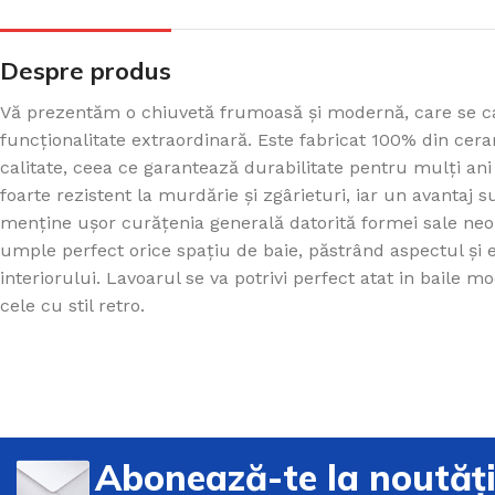
Despre produs
Vă prezentăm o chiuvetă frumoasă și modernă, care se ca
funcționalitate extraordinară. Este fabricat 100% din cera
calitate, ceea ce garantează durabilitate pentru mulți ani
foarte rezistent la murdărie și zgârieturi, iar un avantaj 
menține ușor curățenia generală datorită formei sale neo
umple perfect orice spațiu de baie, păstrând aspectul și 
interiorului. Lavoarul se va potrivi perfect atat in baile mo
cele cu stil retro.
Abonează-te la noutăț