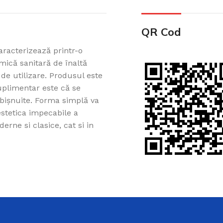
QR Cod
racterizează printr-o
mică sanitară de înaltă
 de utilizare. Produsul este
suplimentar este că se
Cazi din acril 
bișnuite. Forma simplă va
estetica impecabile a
Cadă de baie din acril, potr
derne si clasice, cat si in
ușurință pe Creadivo.
Vezi produsele
i