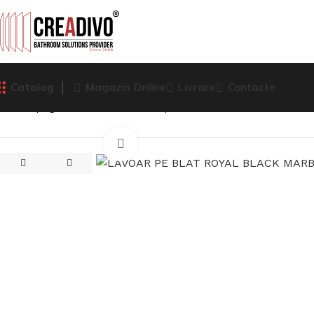
Catalog
Magazin Online
Livrare
Contacte
Prima pagină
Lavoare
Lavoar pe blat
LAVOAR PE BLAT 
Click pentru a mari