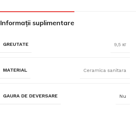
CADA FREESTANDING
Informații suplimentare
CADA DREPTUNGHIULARĂ
GREUTATE
9,5 кг
CADA DE COLȚ
MATERIAL
Ceramica sanitara
PARAVAN PENTRU CADA
GAURA DE DEVERSARE
Nu