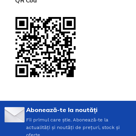
QR Cod
Abonează-te la noutăți
Fii primul care știe. Abonează-te la
actualități și noutăți de prețuri, stock și
oferte.