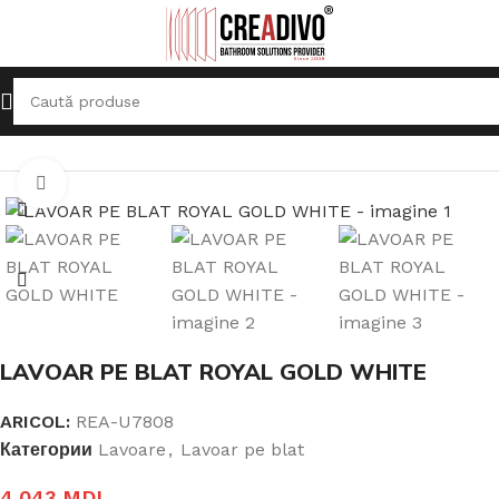
Prima pagină
Lavoare
Lavoar pe blat
Click pentru a mari
LAVOAR PE BLAT ROYAL GOLD WHITE
ARICOL:
REA-U7808
Категории
Lavoare
,
Lavoar pe blat
4.043
MDL