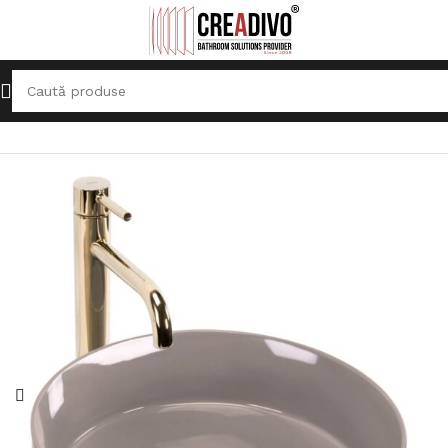
Prima pagină
Lavoare
Lavoar pe blat