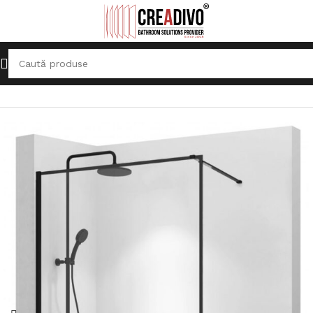
Prima pagină
Cabine de duş
Paravan