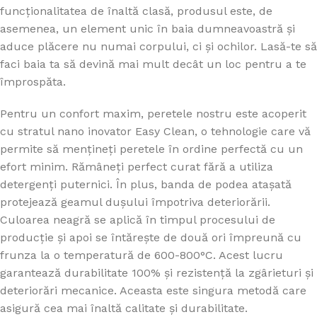
funcționalitatea de înaltă clasă, produsul este, de
asemenea, un element unic în baia dumneavoastră și
aduce plăcere nu numai corpului, ci și ochilor. Lasă-te să
faci baia ta să devină mai mult decât un loc pentru a te
împrospăta.
Pentru un confort maxim, peretele nostru este acoperit
cu stratul nano inovator Easy Clean, o tehnologie care vă
permite să mențineți peretele în ordine perfectă cu un
efort minim. Rămâneți perfect curat fără a utiliza
detergenți puternici. În plus, banda de podea atașată
protejează geamul dușului împotriva deteriorării.
Culoarea neagră se aplică în timpul procesului de
producție și apoi se întărește de două ori împreună cu
frunza la o temperatură de 600-800°C. Acest lucru
garantează durabilitate 100% și rezistență la zgârieturi și
deteriorări mecanice. Aceasta este singura metodă care
asigură cea mai înaltă calitate și durabilitate.