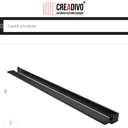
Prima pagină
Accesorii
Rafturi pentru baie​
Click pentru a mari