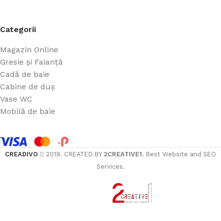
Categorii
Magazin Online
Gresie și Faianță
Cadă de baie
Cabine de duș
Vase WC
Mobilă de baie
CREADIVO
2019. CREATED BY
2CREATIVE1
. Best Website and SEO
Services.
ÎN C
RAFT CU