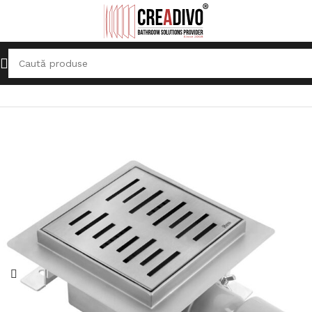
Prima pagină
Sifoane, Rigole