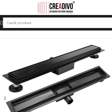
Prima pagină
Sifoane, Rigole