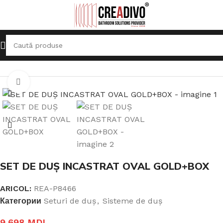
Prima pagină
Sisteme de duș
Seturi de duș
Click pentru a mari
SET DE DUȘ INCASTRAT OVAL GOLD+BOX
ARICOL:
REA-P8466
Категории
Seturi de duș
,
Sisteme de duș
9.698
MDL