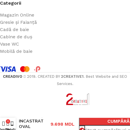
Categorii
Magazin Online
Gresie și Faianță
Cadă de baie
Cabine de duș
Vase WC
Mobilă de baie
CREADIVO
2019. CREATED BY
2CREATIVE1
. Best Website and SEO
Services.
ÎN
SET DE DUȘ
CUMPĂRĂ
INCASTRAT
0
9.698
MDL
OVAL
eniul
Coș
Telefon