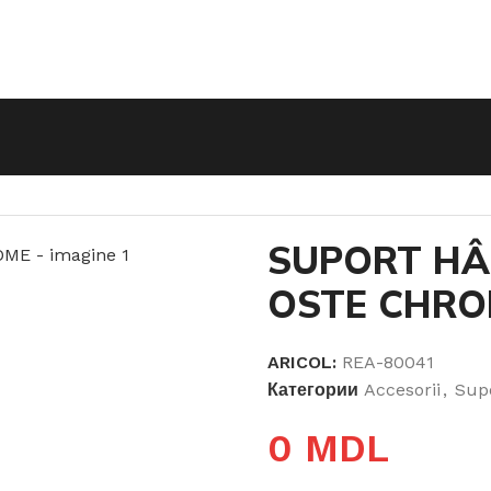
HÂRTIE IGIENICĂ OSTE CHROME
SUPORT HÂR
OSTE CHRO
ARICOL:
REA-80041
Категории
Accesorii
,
Supo
0
MDL