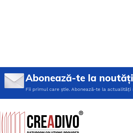
Abonează-te la noutăț
Fii primul care știe. Abonează-te la actualități 