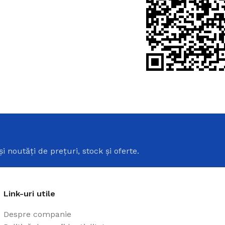
Cazi din acril 
Cadă de baie din acril, potr
i
ușurință pe Creadivo.
Vezi produsele
și noutăți de prețuri, stock și oferte.
Link-uri utile
Despre companie