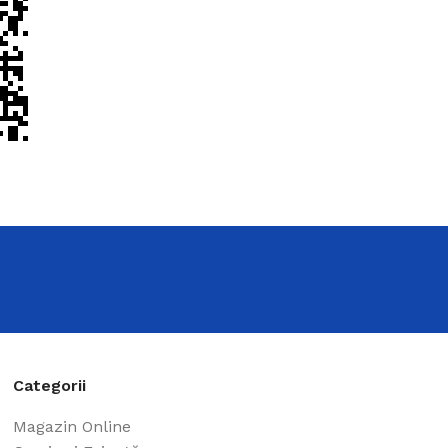
moderne
ivită pentru orice stil și design – o găsiți cu
Categorii
Magazin Online