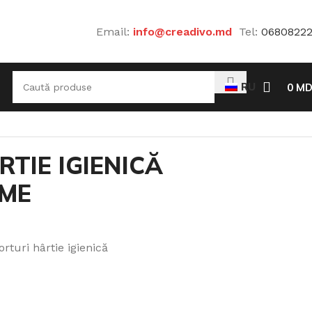
Email:
info@creadivo.md
Tel:
0680822
RU
0
MD
TIE IGIENICĂ
ME
rturi hârtie igienică