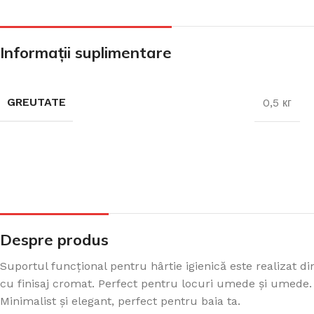
CADA FREESTANDING
Informații suplimentare
CADA DREPTUNGHIULARĂ
GREUTATE
0,5 кг
CADA DE COLȚ
PARAVAN PENTRU CADA
Despre produs
Suportul funcțional pentru hârtie igienică este realizat din
cu finisaj cromat. Perfect pentru locuri umede și umede.
Minimalist și elegant, perfect pentru baia ta.