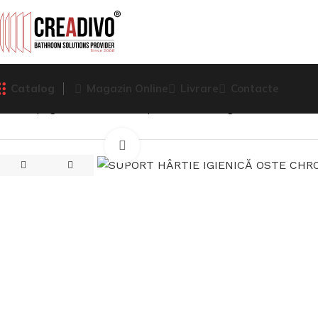
Catalog
Magazin Online
Livrare
Contacte
Prima pagină
Accesorii
Suporturi hârtie igienică
SUPORT 
Click pentru a mari