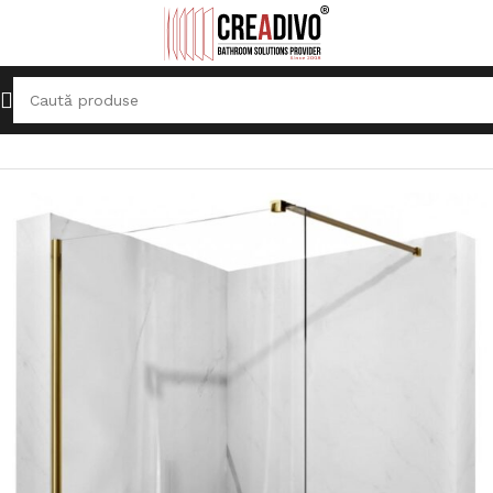
Prima pagină
Cabine de duş
Usi pentru cabine de dus