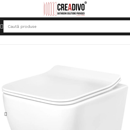
Prima pagină
Vase WC
Vase WC suspendate