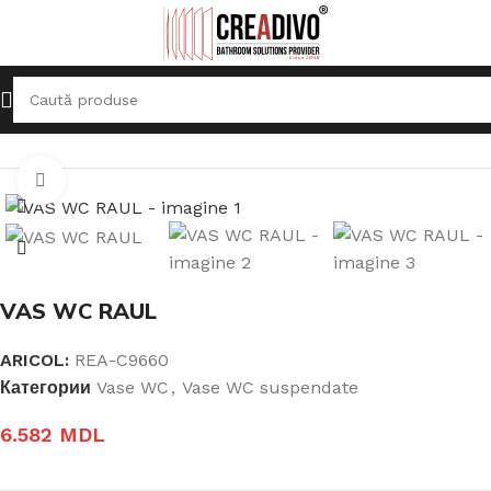
Prima pagină
Vase WC
Vase WC suspendate
Click pentru a mari
VAS WC RAUL
ARICOL:
REA-C9660
Категории
Vase WC
,
Vase WC suspendate
6.582
MDL