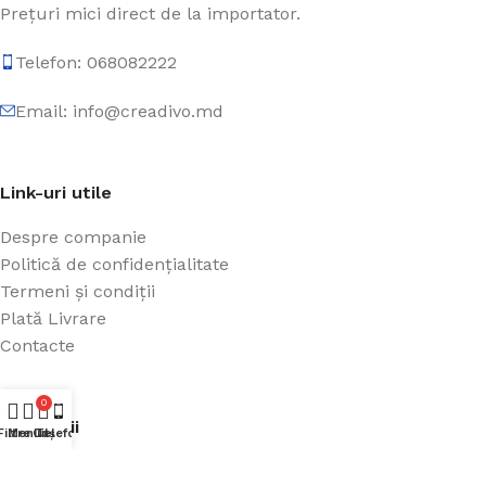
Prețuri mici direct de la importator.
Telefon: 068082222
Email: info@creadivo.md
Link-uri utile
Despre companie
Politică de confidențialitate
Termeni și condiții
Plată Livrare
Contacte
0
Categorii
Filtre
Meniul
Coș
Telefon
Magazin Online