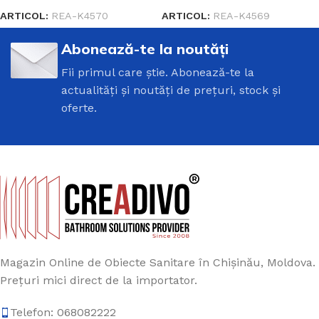
ARTICOL:
REA-K4570
ARTICOL:
REA-K4569
Abonează-te la noutăți
Fii primul care știe. Abonează-te la
actualități și noutăți de prețuri, stock și
oferte.
Magazin Online de Obiecte Sanitare în Chișinău, Moldova.
Prețuri mici direct de la importator.
Telefon: 068082222