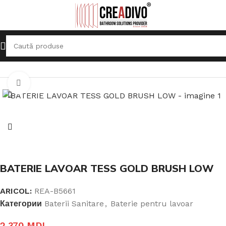
Prima pagină
Baterii Sanitare
Baterie pentru lavoar
Click pentru a mari
BATERIE LAVOAR TESS GOLD BRUSH LOW
ARICOL:
REA-B5661
Категории
Baterii Sanitare
,
Baterie pentru lavoar
2.370
MDL