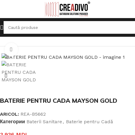
Prima pagină
Baterii Sanitare
Baterie pentru Cadă
Click pentru a mari
BATERIE PENTRU CADA MAYSON GOLD
ARICOL:
REA-B5662
Категории
Baterii Sanitare
,
Baterie pentru Cadă
3.936
MDL