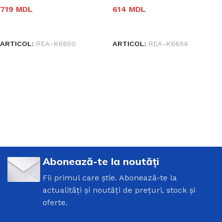
719
MDL
614
MDL
ÎN COȘ
ÎN COȘ
ARTICOL:
REA-K6650
ARTICOL:
REA-K6654
Abonează-te la noutăți
Fii primul care știe. Abonează-te la
actualități și noutăți de prețuri, stock și
oferte.