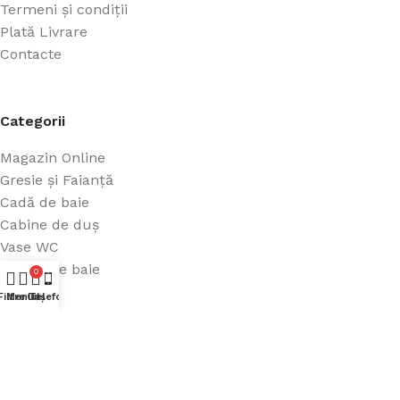
Termeni și condiții
Plată Livrare
Contacte
Categorii
Magazin Online
Gresie și Faianță
Cadă de baie
Cabine de duș
Vase WC
Mobilă de baie
0
Filtre
Meniul
Coș
Telefon
CREADIVO
2019. CREATED BY
2CREATIVE1
. Best Website and SEO
Services.